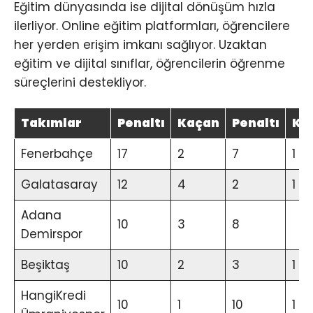
Eğitim dünyasında ise dijital dönüşüm hızla
ilerliyor. Online eğitim platformları, öğrencilere
her yerden erişim imkanı sağlıyor. Uzaktan
eğitim ve dijital sınıflar, öğrencilerin öğrenme
süreçlerini destekliyor.
Takımlar
Penaltı
Kaçan
Penaltı
Ka
Fenerbahçe
17
2
7
1
Galatasaray
12
4
2
1
Adana
10
3
8
Demirspor
Beşiktaş
10
2
3
1
HangiKredi
10
1
10
1