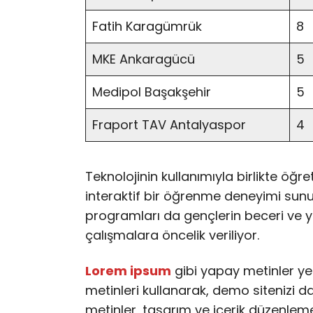
Fatih Karagümrük
8
MKE Ankaragücü
5
Medipol Başakşehir
5
Fraport TAV Antalyaspor
4
Teknolojinin kullanımıyla birlikte öğr
interaktif bir öğrenme deneyimi sunulu
programları da gençlerin beceri ve ye
çalışmalara öncelik veriliyor.
Lorem ipsum
gibi yapay metinler ye
metinleri kullanarak, demo sitenizi da
metinler, tasarım ve içerik düzenleme