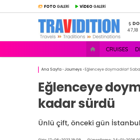
FOTO
GALERİ
VİDEO
GALERİ
DO
47,18
CRUISES
D
Ana Sayfa
›
Journeys
›
Eğlenceye doymadılar! Sab
Eğlenceye doym
kadar sürdü
Ünlü çift, önceki gün İstanbul
Giriş: 17-06-2023 19:09
Güncelleme: 24-01-2026 0