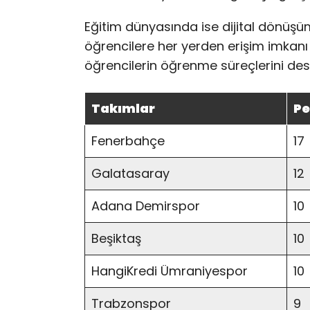
Eğitim dünyasında ise dijital dönüşüm 
öğrencilere her yerden erişim imkanı s
öğrencilerin öğrenme süreçlerini dest
Takımlar
Pe
Fenerbahçe
17
Galatasaray
12
Adana Demirspor
10
Beşiktaş
10
HangiKredi Ümraniyespor
10
Trabzonspor
9