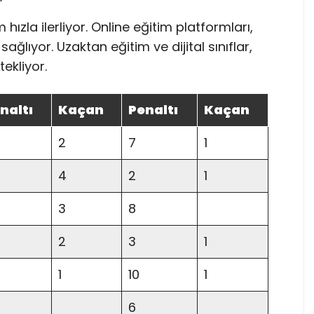
hızla ilerliyor. Online eğitim platformları,
ağlıyor. Uzaktan eğitim ve dijital sınıflar,
ekliyor.
naltı
Kaçan
Penaltı
Kaçan
2
7
1
4
2
1
3
8
2
3
1
1
10
1
6