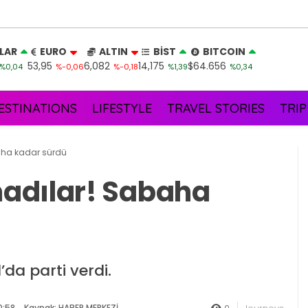
LAR
EURO
ALTIN
BİST
BITCOIN
53,95
6,082
14,175
$64.656
%0,04
%-0,06
%-0,18
%1,39
%0,34
ESTINATIONS
LIFESTYLE
TRAVEL STORIES
TRIP
aha kadar sürdü
adılar! Sabaha
’da parti verdi.
0:58
Kaynak: HABER MERKEZİ