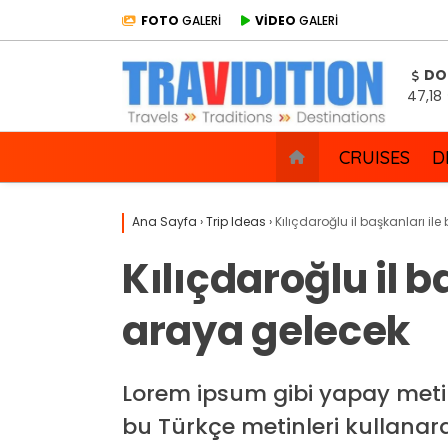
FOTO
GALERİ
VİDEO
GALERİ
DO
47,18
CRUISES
D
Ana Sayfa
›
Trip Ideas
›
Kılıçdaroğlu il başkanları ile
Kılıçdaroğlu il b
araya gelecek
Lorem ipsum gibi yapay meti
bu Türkçe metinleri kullanara