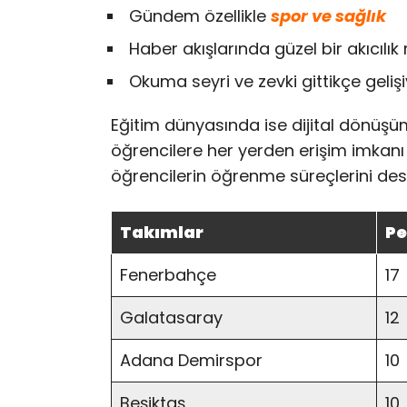
Gündem özellikle
spor ve sağlık
Haber akışlarında güzel bir akıcılı
Okuma seyri ve zevki gittikçe geliş
Eğitim dünyasında ise dijital dönüşüm 
öğrencilere her yerden erişim imkanı s
öğrencilerin öğrenme süreçlerini dest
Takımlar
Pe
Fenerbahçe
17
Galatasaray
12
Adana Demirspor
10
Beşiktaş
10