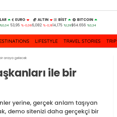
LAR
EURO
ALTIN
BİST
BITCOIN
53,95
6,082
14,175
$64.656
%0,04
%-0,06
%-0,18
%1,39
%0,34
ESTINATIONS
LIFESTYLE
TRAVEL STORIES
TRIP
 bir araya gelecek
aşkanları ile bir
nler yerine, gerçek anlam taşıyan
k, demo sitenizi daha gerçekçi bir