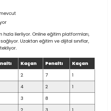
k mevcut
iyor
hızla ilerliyor. Online eğitim platformları,
ağlıyor. Uzaktan eğitim ve dijital sınıflar,
ekliyor.
naltı
Kaçan
Penaltı
Kaçan
2
7
1
4
2
1
3
8
2
3
1