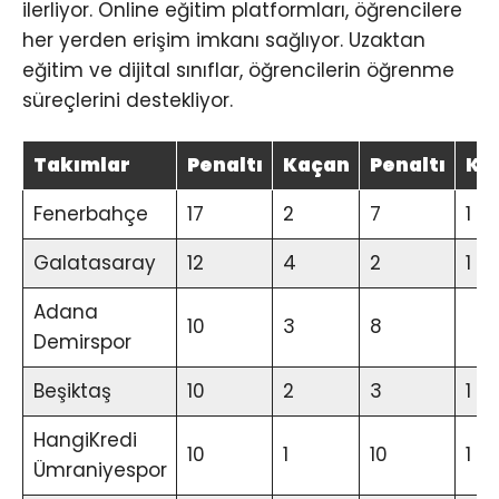
ilerliyor. Online eğitim platformları, öğrencilere
her yerden erişim imkanı sağlıyor. Uzaktan
eğitim ve dijital sınıflar, öğrencilerin öğrenme
süreçlerini destekliyor.
Takımlar
Penaltı
Kaçan
Penaltı
Ka
Fenerbahçe
17
2
7
1
Galatasaray
12
4
2
1
Adana
10
3
8
Demirspor
Beşiktaş
10
2
3
1
HangiKredi
10
1
10
1
Ümraniyespor