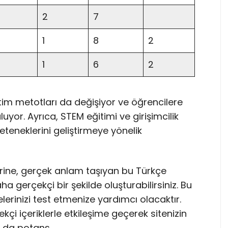
2
7
1
8
2
1
6
2
etim metotları da değişiyor ve öğrencilere
yor. Ayrıca, STEM eğitimi ve girişimcilik
teneklerini geliştirmeye yönelik
rine, gerçek anlam taşıyan bu Türkçe
ha gerçekçi bir şekilde oluşturabilirsiniz. Bu
lerinizi test etmenize yardımcı olacaktır.
çekçi içeriklerle etkileşime geçerek sitenizin
 Bu da potans