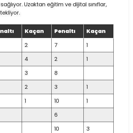
ağlıyor. Uzaktan eğitim ve dijital sınıflar,
ekliyor.
naltı
Kaçan
Penaltı
Kaçan
2
7
1
4
2
1
3
8
2
3
1
1
10
1
6
10
3