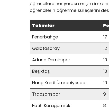
öğrencilere her yerden erişim imkanı s
öğrencilerin öğrenme süreçlerini dest
Takımlar
Pe
Fenerbahçe
17
Galatasaray
12
Adana Demirspor
10
Beşiktaş
10
HangiKredi Ümraniyespor
10
Trabzonspor
9
Fatih Karagümrük
8