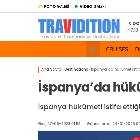
FOTO
GALERİ
VİDEO
GALERİ
DO
47,18
CRUISES
D
Ana Sayfa
›
Destinations
›
İspanya’da hükümet istifa
İspanya’da hüküm
İspanya hükümeti istifa ettiği
Giriş: 17-06-2023 01:53
Güncelleme: 24-01-2026 0