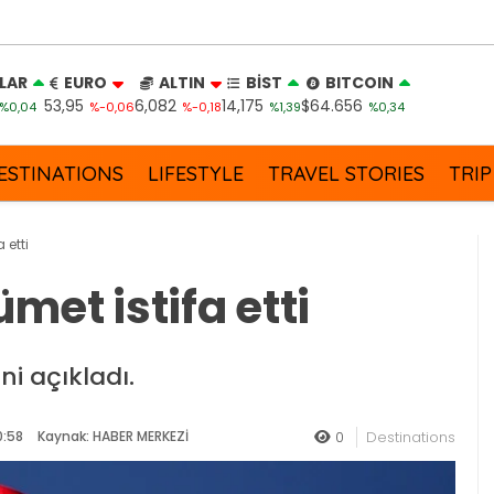
LAR
EURO
ALTIN
BİST
BITCOIN
53,95
6,082
14,175
$64.656
%0,04
%-0,06
%-0,18
%1,39
%0,34
ESTINATIONS
LIFESTYLE
TRAVEL STORIES
TRIP
 etti
et istifa etti
ni açıkladı.
0:58
Kaynak: HABER MERKEZİ
0
Destinations