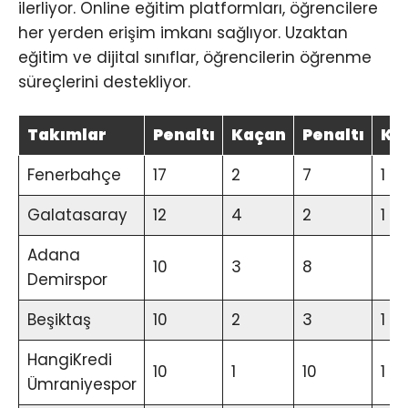
ilerliyor. Online eğitim platformları, öğrencilere
her yerden erişim imkanı sağlıyor. Uzaktan
eğitim ve dijital sınıflar, öğrencilerin öğrenme
süreçlerini destekliyor.
Takımlar
Penaltı
Kaçan
Penaltı
Ka
Fenerbahçe
17
2
7
1
Galatasaray
12
4
2
1
Adana
10
3
8
Demirspor
Beşiktaş
10
2
3
1
HangiKredi
10
1
10
1
Ümraniyespor